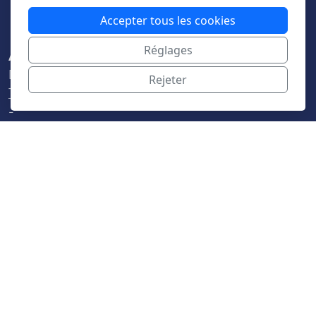
Accepter tous les cookies
Réglages
Au Petit Marché Local
Donneloye
Rejeter
Tél. 024 433 10 18
-
Essertines-sur-Yverdon
Tél. 024 435 11 28
Menu principal
Accueil
Magasins
Assortiments
Contact
Commandes
Légal